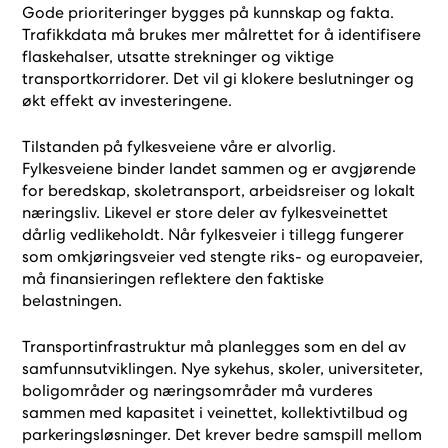
Gode prioriteringer bygges på kunnskap og fakta.
Trafikkdata må brukes mer målrettet for å identifisere
flaskehalser, utsatte strekninger og viktige
transportkorridorer. Det vil gi klokere beslutninger og
økt effekt av investeringene.
Tilstanden på fylkesveiene våre er alvorlig.
Fylkesveiene binder landet sammen og er avgjørende
for beredskap, skoletransport, arbeidsreiser og lokalt
næringsliv. Likevel er store deler av fylkesveinettet
dårlig vedlikeholdt. Når fylkesveier i tillegg fungerer
som omkjøringsveier ved stengte riks- og europaveier,
må finansieringen reflektere den faktiske
belastningen.
Transportinfrastruktur må planlegges som en del av
samfunnsutviklingen. Nye sykehus, skoler, universiteter,
boligområder og næringsområder må vurderes
sammen med kapasitet i veinettet, kollektivtilbud og
parkeringsløsninger. Det krever bedre samspill mellom